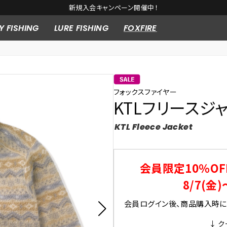
新規入会キャンペーン開催中！
Y FISHING
LURE FISHING
FOXFIRE
フォックスファイヤー
KTLフリースジ
KTL Fleece Jacket
会員限定10％OF
8/7(金)
会員ログイン後、商品購入時にク
↓ ク