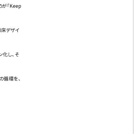
のが「Keep
、知床デザイ
ン化し、そ
の循環を、