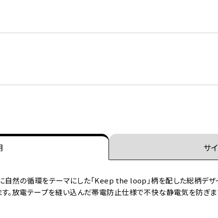
明
サイ
然の循環をテーマにした「Keep the loop」柄を配した総柄デ
ます。放電テープを縫い込んだ帯電防止仕様で不快な静電気を防ぎま