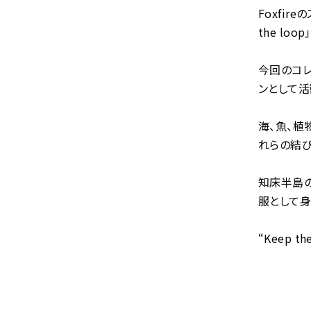
Foxfir
the loop」
今回のコレ
ンとして活
海、魚、植
れらの結び
知床半島
服として身
“Keep th