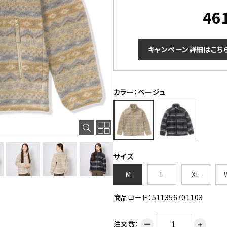
46
キャンペーン詳細はこち
カラー：ベージュ
サイズ
M
L
XL
商品コード：511356701103
注文数：
ー
＋