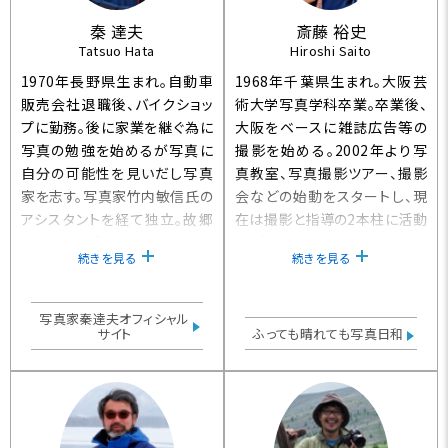
秦 達夫
斎藤 裕史
Tatsuo Hata
Hiroshi Saito
1970年長野県生まれ。自動車
1968年千葉県生まれ。大阪芸
販売会社退職後、バイクショッ
術大学写真学科卒業。卒業後、
プに勤務。後に家業を継ぐ為に
大阪をベースに雑誌広告等の
写真の勉強を始めるが写真に
撮影を始める。2002年より写
自分の可能性を見いだし写真
真教室、写真撮影ツアー、撮影
家を志す。写真家竹内敏信氏の
会などの始動をスタートし、現
アシスタントを経て独立。故郷
在は撮影と指導の2本柱に活動
の湯立神楽「霜月祭」を16年間
中。【キヤノンEOS学園大阪校
続きを見る
続きを見る
取材した『あらびるでな』で第
講師】
八回藤本四八写真賞受賞。同
タイトルの写真集を2014年11
写真家秦達夫オフィシャル
月に信濃毎日新聞社より出版
サイト
ふっても晴れても写真日和
予定。『山岳島_屋久島』写真集
（日本写真企画）は8年間で400
日を越える取材を敢行。小説
家・新田次郎氏著書『孤高の