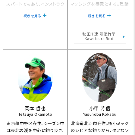
スパートでもあり、インストラク
ィッシングを得意とする。理論
ターとして数多くのフライフィッ
的に釣りを組み立て、実行に移
続きを見る
続きを見る
シャーを指導し、日本のフライ
すべく、ガイド業もこなしながら
フィッシングの発展に大きく寄
年間120日ほど釣行し、尺を超
与してきた。
える数多くの渓魚と出逢ってい
秋田川連 漆塗竹竿
る。
Kawatsura Rod
岡本 哲也
小甲 芳信
Tetsuya Okamoto
Yasunobu Kokabu
東京都中野区在住。シーズン中
北海道北斗市在住。極小ミッジ
は東北の渓を中心に釣り歩き、
のシビアな釣りから、タフなソ