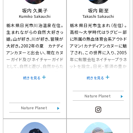
坂内 久美子
坂内 剛至
Kumiko Sakauchi
Takashi Sakauchi
栃木県日光市川治温泉在住。
栃木県日光市生まれ（在住）。
生まれながらの自然大好きっ
高校～大学時代はラグビー部
娘。山が好き、川が好き、冒険が
に所属の熱血体育会系アウトド
大好き。2002年の夏 カナディ
アマン！カナディアンカヌーに魅
アンカヌーと出会い、現在カヌ
了され、この世界に入り、2005
ーガイド及びネイチャーガイド
年に有限会社ネイチャープラネ
として、自然と遊び、自然からた
ットを設立。日光・那須の豊か
くさんの事を学び、自然の豊か
なフィールドを舞台に、カヌー・
続きを見る
続きを見る
さや素晴らしさを、たくさんの人
トレッキング・スノーシューなど
に伝えながら活動を行ってい
の体験ツアーを企画・実施し、
る。【日本セーフティカヌーイン
ガイドをしています。ローカルガ
Nature Planet
グ協会（JSCA）公認 カヌーイン
イドとして、栃木の知られざる自
ストラクター・日本ノルディック
然の豊かさや素晴らしさを、た
Nature Planet
ウォーキング協会（JNWA）公認
くさんの人に伝えたいという想
インストラクター・川に学ぶ体
いをもって活動しています。【日
験活動協議会（RAC）公認リー
本セーフティカヌーイング協会