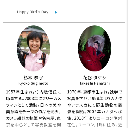
ォトを中心に楽しむフォトクラブ
域を巡る旅を始める。（著書：
「戸塚のオヤジ友の会」を主催。
「鳥海・月山」「ブナ林からの贈
Happy Bird’s Day
著書に「コアホウドリはかぜと
りもの」「森林日本」「熊野
ともだち」（ポプラ社）、「ヤンバ
神々の大地」など多数・近著
ルクイナ・アガチャーの唄」（そ
「神々の社」）
うえん社）、「鳥たちは今日も元
気に生きてます！」「らいちょうこ
ろころ」（文一総合出版）等があ
り、この他にも共著は多数。
杉本 恭子
花谷 タケシ
Kyoko Sugimoto
Takeshi Hanatani
1957年生まれ。竹内敏信氏に
1970年、京都市生まれ。独学で
師事する。2003年にフリーカメ
写真を学び、1998年よりカナダ
ラマンとして活動。日本の美や
やアラスカにて野生動物の撮
美意識をテーマの作品を発表。
影を開始。2007年カナダへ移
カメラ雑誌の執筆や名古屋、東
住、2010年よりユーコン準州
京を中心として写真教室を開
在住。ユーコン川畔に住み、近