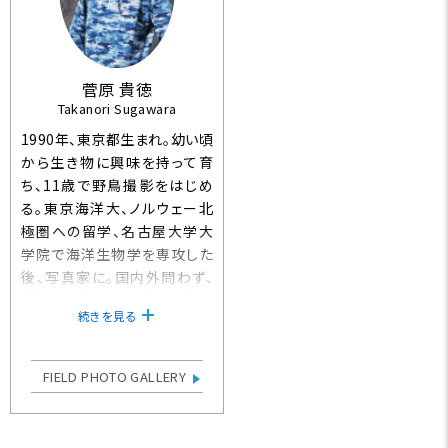
菅原 貴徳
Takanori Sugawara
1990年、東京都生まれ。幼い頃
から生き物に興味を持って育
ち、11歳で野鳥撮影をはじめ
る。東京海洋大、ノルウェー北
極圏への留学、名古屋大学大
学院で海洋生物学を専攻した
後、写真家に。国内外問わず、
様々な景色の中に暮らす鳥た
続きを見る
ちの姿を追って旅をしている。
最新刊に『図解でわかる野鳥撮
影入門 』（玄光社MOOK）。ほ
FIELD PHOTO GALLERY
か、共著書に『鳴き声から調べ
る野鳥図鑑』『生き物の決定的
瞬間を撮る』（いずれも文一総