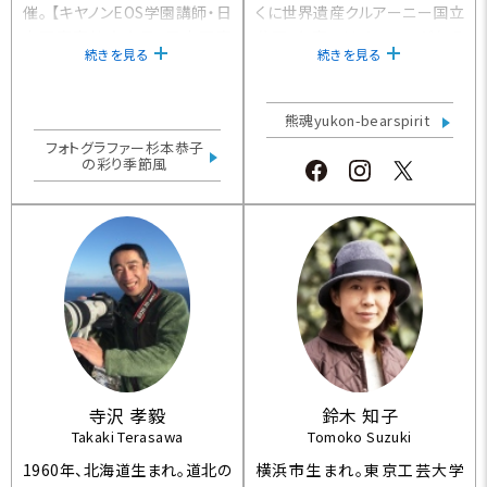
催。 【キヤノンEOS学園講師・日
くに世界遺産クルアーニー国立
本写真家協会会員・日本写真
公園、冬空にはオーロラが舞う
続きを見る
続きを見る
協会会員、日本写真療法家協
環境にて、極北の厳しい自然環
会理事】
境の中であるがままに生きる
野生動物の姿を追い続けてい
熊魂yukon-bearspirit
る。元Foxfire Storeスタッフ。
フォトグラファー杉本恭子
の彩り季節風
寺沢 孝毅
鈴木 知子
Takaki Terasawa
Tomoko Suzuki
1960年、北海道生まれ。道北の
横浜市生まれ。東京工芸大学