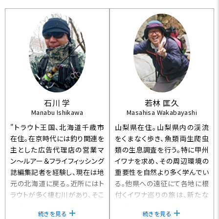
石川 学
若林 匡久
Manabu Ishikawa
Masahisa Wakabayashi
"トラウト王国、北海道千歳市
山梨県在住。山梨県内の渓流
在住。在京時代には釣り関連を
をくまなく歩き、魚類両生爬虫
主とした広告代理店の営業マ
類の生息調査を行う。特に甲州
ン～ルアー＆フライフィッシング
イワナを求め、その周辺環境の
誌編集記者を経験し、現在は地
重要性を自然より多く学んでい
元の北海道に戻る。近所にはト
る。他県への遠征にて各地に根
ラウトが多く棲む川があり、そこ
付くイワナ巡りの旅は、新たな
で磨き上げられたテクニックと
発見もあり楽しいものである。
続きを見る
続きを見る
経験はまさに""渓流オタ
イベント、フィールドガイド、雑