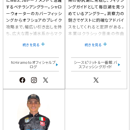
するベテランアングラー。シャロ
ングガイドとして毎日湖を見つ
ーウォーターのカバーフィッシ
めているアングラー。洞察力の
ングからオフショアのブレイク
鋭さでゲストに的確なアドバイ
攻略まで、幅広い引き出しを持
スをしてくれると定評がある。
ち、広大な霞ヶ浦水系からマク
本業はクラシック音楽の作曲
ロな視点でビッグバスを探し出
家。
続きを見る
続きを見る
す理論、テクニックは秀逸。
N.Hiramotoオフィシャルブ
シースピリット＆一番館 バ
ログ
スフィッシングガイド