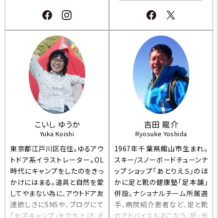
シューなど様々なアウトドアを
イド協会会員・立山剱岳方面遭
通じて、野外で遊ぶことの楽し
難対策協議会隊員・公益社団
みを伝える活動をしている。ア
法人 日本山岳ガイド協会山
ウトドア系の雑誌や山の雑誌な
岳ガイドステージⅡ・公益社団
どにも執筆もしている。 【公益
法人 日本山岳ガイド協会ス
社団法人日本山岳ガイド協会
キーガイドステージⅡ・国際山
認定 登山ガイド・日本スノー
岳救助委員会会員（ICAL-CIS
ボード協会 スノーボードC級
A）・MFAインストラクター・NPO
インストラクター・旅程管理主
法人日本プロライフガード協会
任者（総合）・一般社団法人Wil
救助員・日本山岳会会員・日本
derness Advanced First Aid
モンブランクラブ会員】
(WAFAアドバンスレベル)】
こいし ゆうか
吉田 龍介
Yuka Koishi
Ryosuke Yoshida
東京都江戸川区在住。ゆるアウ
1967年千葉県館山市生まれ。
トドア系イラストレーター。OL
スキー/スノーボードチューンナ
時代にキャンプをしたのをきっ
ップショップ「あとりえＳ」のほ
かけにはまる。道具と自然を愛
かに足と靴の健康塾「足本舗」
してやまない為に、アウトドア友
併設。ナショナルチーム所属選
達欲しさにSNSや、ブログにて
手、病院紹介患者など、足と靴
「女子キャンプ」を立ち上げ、そ
のアドバイスもおこなう。足・歩