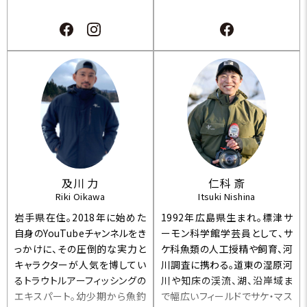
ク""の異名に相応しい。さらに
誌などの寄稿と幅広く活動し、
音楽ではハードロック、ヘヴィメ
釣果にとらわれず自然を身体
タルのベースを嗜み、幅広い交
で感じ、大切なその時をいかに
友関係で日々、大人の川遊びに
楽しく過ごすかを思い描く。また
勤しむ。最近は魚たちのより深
釣りを通して見えてくる自然環
い生態や彼らを取り巻く環境問
境を分かり易く、少しでも裾野
題にも関心が高い。"
を広げて、未来へ繋ぐ一助にな
れば幸いと思う。【養老の森実
行委員、やまなし淡水生物研究
(調査)会、山梨県峡東漁業協同
組合・大和地区組合員、Mount
及川 力
仁科 斎
ain stream fishers】
Riki Oikawa
Itsuki Nishina
岩手県在住。2018年に始めた
1992年広島県生まれ。標津サ
自身のYouTubeチャンネルをき
ーモン科学館学芸員として、サ
っかけに、その圧倒的な実力と
ケ科魚類の人工授精や飼育、河
キャラクターが人気を博してい
川調査に携わる。道東の湿原河
るトラウトルアーフィッシングの
川や知床の渓流、湖、沿岸域ま
エキスパート。幼少期から魚釣
で幅広いフィールドでサケ・マス