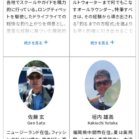
各地でスクールやガイドを精力
ルトウォーターまで何でもこな
的に行っている。ロングティペッ
すオールラウンダー。特筆すべ
トを駆使したドライフライでの
きは、その経験から導き出され
軽快な釣り上がりを得意とし、
る「釣るまでの方程式」を誰より
豊富な経験に基づいた機能的
も早く的確に引き出せること
なフライパターンもよく知られ
と、野生的な感性で見極める現
続きを見る
続きを見る
ている。近年はタックルやフラ
場での“臭い”だろう。また、川底
イ、ウエアにいたるトータルでの
に擬態化して隠れている鱒な
軽量化を目指したフィッシング
ども、いとも容易く発見してしま
スタイルを実践中。
うサイト・フィッシィングにおけ
る彼の能力は、本場ニュージー
ランドのガイドすらも舌を巻く
ほどである。
佐藤 玄
垣内 雄高
Gen Sato
Kakiuchi Yutaka
ニュージーランド在住。フィッシ
福岡県中間市在住。夏は奥飛