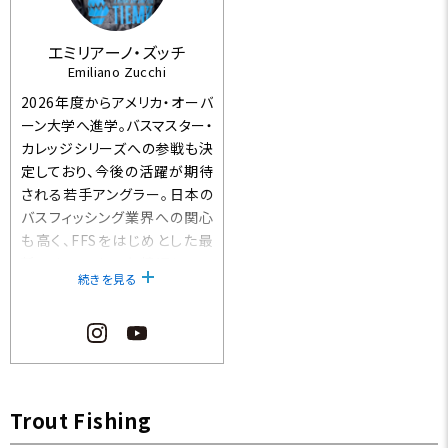
エミリアーノ・ズッチ
Emiliano Zucchi
2026年度からアメリカ・オーバ
ーン大学へ進学。バスマスター・
カレッジシリーズへの参戦も決
定しており、今後の活躍が期待
される若手アングラー。日本の
バスフィッシング業界への関心
も高く、FFSをはじめとした最
新テクニックにも精通してい
続きを見る
る。
2025 MLF ELITE Champion
ship [Lago Di Bilancino] 1
位
2026 MLF ELITE CHAMPION
Trout Fishing
SHIP [Lago di Pusiano] 1位