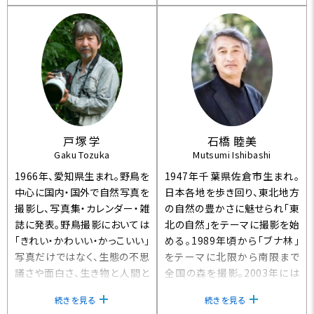
人日本写真家協会会員・日本
大学芸術学部写真学科 非常勤
講師】
戸塚 学
石橋 睦美
Gaku Tozuka
Mutsumi Ishibashi
1966年、愛知県生まれ。野鳥を
1947年千葉県佐倉市生まれ。
中心に国内・国外で自然写真を
日本各地を歩き回り、東北地方
撮影し、写真集・カレンダー・雑
の自然の豊かさに魅せられ「東
誌に発表。野鳥撮影においては
北の自然」をテーマに撮影を始
「きれい・かわいい・かっこいい」
める。1989年頃から「ブナ林」
写真だけではなく、生態の不思
をテーマに北限から南限まで
議さや面白さ、生き物と人間と
全国の森を撮影。2003年には
の関わりを写真というメディア
「日本の森林」の撮影を終え、日
続きを見る
続きを見る
を使って表現する。ネイチャーフ
本人の原風景を探る目的で、神