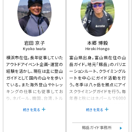
ダー・（財）日本健康開発財団
（JSCA）公認 カヌーインスト
公認 温泉入浴指導員】
ラクター・日本エコツーリズム
協会公認 エコツアーガイド・
日本ノルディックウォーキング
協会（JNWA）公認 インストラ
クター・自然体験活動推進協議
会（CONE）トレーナー・川に学
岩田 京子
本郷 博毅
Kyoko Iwata
Hiroki Hongo
ぶ体験活動協議会（RAC）トレ
ーナー】
横浜市在住。長年従事していた
富山県出身。富山県在住の山
アウトドアイベント企画・運営の
岳ガイド。地元「剱岳」のバリエ
経験を活かし、現在は主に登山
ーションルート、クライミングル
ガイドとして国内の山々を歩い
ートを中心にガイド活動を行
ている。また海外登山やトレッ
う。冬季は八ヶ岳を拠点にアイ
キングの仕事にも従事してお
スクライミングガイドを行う。毎
り、ネパール、韓国、台湾、トル
年春と秋にはネパールで6000
コ、ロシア、アフリカ、オーストラ
m峰をガイドし、年間山行日数
続きを見る
続きを見る
リア、モンゴル、NZの登山やトレ
は300を超える。Foxfire黒部
ッキングも経験。他にもキャンプ
源流ツアーを通じて、フライフィ
やカヌー、スノーボード、スノー
ッシングが楽しくなる。【立山ガ
剱岳ガイド事務所