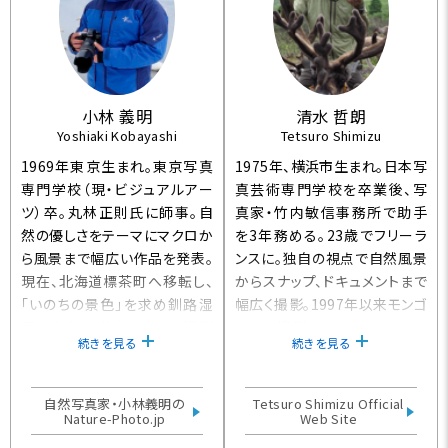
人』の加藤文太郎や『アラスカ
物語』のフランク安田に憧れて
いる。 【日本写真家協会会員 ・
日本写真協会会員】
小林 義明
清水 哲朗
Yoshiaki Kobayashi
Tetsuro Shimizu
1969年東京生まれ。東京写真
1975年、横浜市生まれ。日本写
専門学校（現・ビジュアルアー
真芸術専門学校を卒業後、写
ツ）卒。丸林正則氏に師事。自
真家・竹内敏信事務所で助手
然の優しさをテーマにマクロか
を3年務める。23歳でフリーラ
ら風景まで幅広い作品を発表。
ンスに。独自の視点で自然風景
現在、北海道標茶町へ移転し、
からスナップ、ドキュメントまで
「いのちの景色」を求め釧路湿
幅広く撮影。1997年以来モンゴ
原を中心に道東エリアを撮影
ルでの撮影をライフワークとし
続きを見る
続きを見る
中。写真展「富士の気配 ー水
ている。写真集に『CHANGE』
が育む命ー」、「しあわせの時
『New Type』があり、個展も多
間」、東京NatureSnap」など多
数開催。受賞暦は第1回名取洋
自然写真家・小林義明の
Tetsuro Shimizu Official
数開催。 写真集「Small Life -
Nature-Photo.jp
之助写真賞、2014日本写真協
Web Site
我が庭の仲間たち-」
会賞新人賞など。【公益社団法