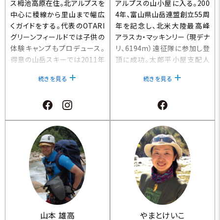
ス栂池高原在住。北アルプスを
アルプスの山小屋に入る。200
中心に稜線から里山まで幅広
4年、富山県山岳連盟創立55周
くガイドをする。代表のOTARI
年を記念し、北米大陸最高峰
グリーンフィールドでは子供の
アラスカ・マッキンリー（現デナ
体験キャンプもプロデュース。
リ、6194m）遠征隊に参加し登
得意の山岳スキーでは2011年
頂に成功。太郎平小屋支配人
の世界選手権イタリア大会、20
や薬師岳方面遭対協副隊長と
続きを見る
続きを見る
12年のスイスPDGと海外のビ
して、黒部源流域の登山を第一
ッグレースに日本代表として参
線でサポートし続てきた。現在
加。夏、冬問わず山を歩き周る
は八ヶ岳黒百合ヒュッテに勤
のが大好き。民宿の主、畳職人
務。山小屋業務はもとより、登
という顔も併せ持つ。 【信州登
山道整備、山岳救助、ときにガ
山案内人組合所属ガイド・OTA
イドと何でもこなすエキスパー
RIグリーンフィールド代表・長
ト。短い山小屋のオフシーズン
野県北アルプス遭難対策防止
を使って、日本100名山目指し、
協会隊員・古道・塩の道ガイド】
現在85座登頂。
山本 雄高
やまとけいこ