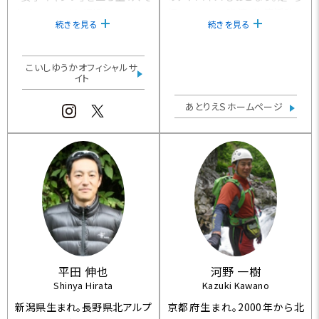
れまでにあまり浸透していなか
行についての講演・執筆活動の
続きを見る
続きを見る
った自立した個食個泊スタイル
ほかに、実際にフィールドで「歩
のキャンプを目指した女性だけ
き方講習」なども積極的におこ
の「女子キャンプ」イベントを企
なう。登山はもちろん、バックカ
こいしゆうかオフィシャルサ
画。キャンプをきっかけに、一人
イト
ントリーテレマーカー/波を追い
キャンプ旅、ロングトレイル、ボ
求めるロングボーダーでもあ
あとりえＳホームページ
ルダリングなどもはじめる。ア
る。【「あとりえＳ」代表・全日本
ウトドア系雑誌にて連載や、一
スキー連盟教育本部専門委
般誌ではアウトドア・コーディネ
員・公認指導員・A級検定員】
イターとしても活動をしている。
ガールズ・アウトドア・ユニット
mijinco（ミジンコ）
所属。
平田 伸也
河野 一樹
Shinya Hirata
Kazuki Kawano
新潟県生まれ。長野県北アルプ
京都府生まれ。2000年から北