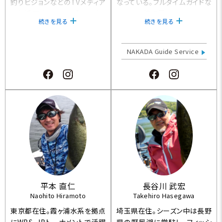
釣りビジョンなどのTVメディア
なっている。フルタイムガイドな
でも活躍中。バスオブジャパン
らではの情報量やテクニックを
続きを見る
続きを見る
とJBのトーナメントに出場する
活かし、山中湖や河口湖のトー
傍ら、フィッシングガイド業も行
ナメントでも活躍。
っている。
NAKADA Guide Service
平本 直仁
長谷川 武宏
Naohito Hiramoto
Takehiro Hasegawa
東京都在住。霞ヶ浦水系を拠点
埼玉県在住。シーズン中は長野
にWBS、JBトーナメントで活躍
県の野尻湖に常駐し、フィッシ