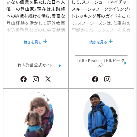
いない偉業を果たした日本人
して、スノーシュー・ネイチャー
唯一の登山家。現在は未踏峰
スキー・シャワークライミング・
への挑戦を続ける傍ら、豊富な
トレッキング等のガイドをこな
登山経験を活かして野外教室
す。スノーシーズンは、仕事前の
や防災啓発などの社会貢献活
早朝からバージンスノーを求め
動にも取り組んでいます。また、
てテレマークに興じ、グリーンシ
続きを見る
続きを見る
ルアーフィッシングやフライフィ
ーズンであれば、これがMTBダ
ッシングを趣味としており、特に
ウンヒル、カヌー、トレランに変
クライミングの技術を駆使した
わる。とにかく動いていないと
Little Peaks（リトルピーク
源流釣行は得意とするところで
竹内洋岳公式サイト
死んでしまうかのごとく、1年36
ス）
す。【立正大学客員教授】
5日、野・山・川を駆け巡ってい
る。【日本ラフティング協会認定
シニアガイド・RAC（水辺の体
験活動推進協議会）リーダー・
CONE（自然体験活動推進協議
会）リーダー】