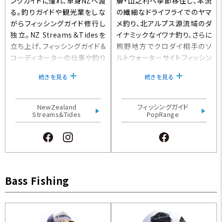
ングガイドに憧れ、単身NZへ渡
騨・山之村へ季節移住し、本流
る。釣りガイドや観光業をしな
の繊細なドライフライでのヤマ
がらフィッシングガイド修行し
メ釣り、北アルプス源流域のダ
独立。NZ Streams＆Tidesを
イナミックなイワナ釣り、さらに
立ち上げ、フィッシングガイド＆
熊野地方でクロダイ相手のソ
コーディネーターの仕事や釣り
ルトウォーターサイトフィッシン
に関する文章の翻訳等を生業
グを追求。秋からは地元九州北
続きを見る
続きを見る
とする。フライフィッシングでは
部を中心に渓流や離島ライトソ
「3次元のナチュラルドリフト理
ルトウォーターの釣りに親し
論」を元に年間数百尾の50cm
む。”いつも安全に楽しい釣
NewZealand
フィッシングガイド
オーバーのトラウトを釣り上
Streams&Tides
り”をモットーにフィッシングガ
PopRange
げ、海釣りでは、日本の釣り番
イド、フライキャスティングイン
組にも多く出演している。
ストラクター”PopRange”とし
て年間二拠点で活動。
Bass Fishing