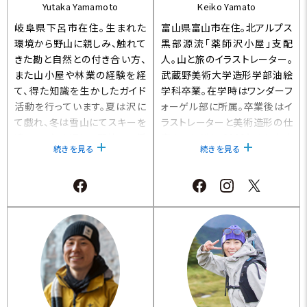
Yutaka Yamamoto
Keiko Yamato
岐阜県下呂市在住。生まれた
富山県富山市在住。北アルプス
環境から野山に親しみ、触れて
黒部源流「薬師沢小屋」支配
きた勘と自然との付き合い方、
人。山と旅のイラストレーター。
また山小屋や林業の経験を経
武蔵野美術大学造形学部油絵
て、得た知識を生かしたガイド
学科卒業。在学時はワンダーフ
活動を行っています。夏は沢に
ォーゲル部に所属。卒業後はイ
て戯れ、冬は雪山にてスキーを
ラストレーターと美術造形の仕
嗜み、一年を通して野外にて活
事をしながら、2003年より山小
続きを見る
続きを見る
動をして、雨が降れば読書にて
屋で働き始め、オフシーズンは
知識の海に浸る「晴遊雨読」的
絵を描きながらの海外旅も楽
な生き方をモットーに活動をし
しむライフスタイルも続けてい
ています。現在は、個人ガイドと
る。薬師沢小屋での厨房長勤務
して森の音(もりのね)の案内人
を経て、2021年から小屋の支
として活動しながら、南アルプ
配人を務める。『黒部源流山小
スの山小屋（仙丈ヶ岳・馬の背
屋暮らし』『蝸牛登山画帖』『黒
ヒュッテ）に入り山仕事にも従
部源流山小屋料理人』（以上、
事。
山と溪谷社）
【NPO法人「飛騨小坂200滝」