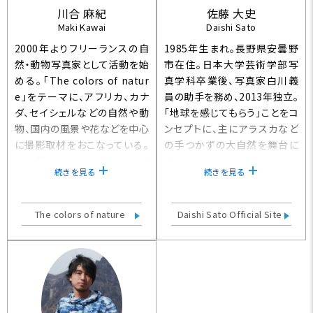
川合 麻紀
佐藤 大史
Maki Kawai
Daishi Sato
2000年よりフリーランスの自
1985年生まれ。長野県安曇野
然・動物写真家として活動を始
市在住。日本大学芸術学部写
める。「The colors of natur
真学科卒業後、写真家白川義
e」をテーマに、アフリカ、カナ
員の助手を務め、2013年独立。
ダ、セイシェルなどの自然や動
「地球を感じてもらう」ことをコ
物、国内の風景や花などを中心
ンセプトに、主にアラスカなど
に撮影取材をおこなっている。
の手つかずの大自然を舞台に
一方「FLOWERS」では花のポ
撮影している。オリンパスズイコ
続きを見る
続きを見る
ートレートで、淡い色調の淡彩
ークラブ長野支部講師。エプソ
画風な作風もみせる。独特の色
ンフォトグランプリ2017。自然
表現と、爽やかでやわらかい描
科学写真協会員。山岳ガイド資
The colors of nature
Daishi Sato Official Site
写が特徴。社団法人 日本写
格保有。アラスカ写真集『Belo
真家協会（JPS）会員。
ng』（2020年・信濃毎日新聞社
刊）