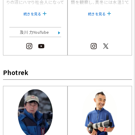
りの沼にハマり社会人になって
類を観察し、真冬には水温1℃
からもその情熱は冷める事な
以下の河川へ潜り魚を観察す
続きを見る
続きを見る
く、釣りを第一優先とするため
るなど、季節を問わずフィール
に退職。2023年に自身のブラン
ドへ立ち続ける。手のひらに収
ド「REVTR」と「R3MANO」を立
まる渓流魚から80cmを超える
及川 力YouTube
ち上げ代表を務める。
大型アメマスまで釣りの対象は
幅広く、水中観察では国内では
珍しいベニザケのペアを確認す
るなど、釣りや水中撮影を通じ
て魚の生態探究を続けている。
Photrek
飼育とフィールドの両面から自
然環境と向き合い、書籍監修や
執筆、釣り番組出演など幅広く
活動中。