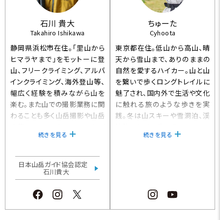
所属。全日本スキー連盟正指
導員、（公社）日本山岳ガイド協
石川 貴大
ちゅーた
会・登山ガイドステージⅡ・スキ
Takahiro Ishikawa
Cyhoota
ーガイドⅠ】
静岡県浜松市在住。「里山から
東京都在住。低山から高山、晴
ヒマラヤまで」をモットーに登
天から雪山まで、ありのままの
山、フリークライミング、アルパ
自然を愛するハイカー。山と山
インクライミング、海外登山等、
を繋いで歩くロングトレイルに
幅広く経験を積みながら山を
魅了され、国内外で生活や文化
楽む。また山での撮影業務に関
に触れる旅のような歩きを実
わることも多く山岳撮影や山岳
践。冬は山スキーや雪洞泊、渓
歩荷、ランニングカメラマンなど
流釣りなど四季を通じてマルチ
続きを見る
続きを見る
山を表現することにも取り組ん
に活動する。
でいる。日本山岳会の若手育成
プロジェクト「ヒマラヤキャンプ
日本山岳ガイド協会認定
2023」メンバーとして、未踏峰
石川貴大
シャルプーⅥ峰（6076m）にも
挑戦。日本山岳ガイド協会認
定 登山ガイドステージⅡ。