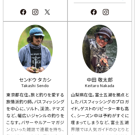
の武器を企画開発している。
ている。
センドウ タカシ
中田 敬太郎
Takashi Sendo
Keitaro Nakada
東京都在住。旅と釣りを愛する
山梨県在住。富士五湖を拠点と
旅情派釣り師。バスフィッシング
したバスフィッシングのプロガ
を中心に、ソルト、渓流、ナマズ
イド。ゲストのリピーター率も高
など、幅広いジャンルの釣りを
く、シーズン中は予約がすぐに
こなす。バサーやルアーマガジ
埋まってしまうなど、富士五湖
ンといった雑誌で連載を持ち、
界隈では人気ガイドのひとりと