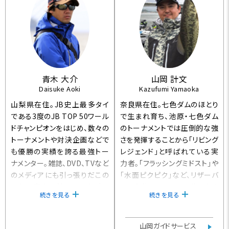
青木 大介
山岡 計文
Daisuke Aoki
Kazufumi Yamaoka
山梨県在住。JB史上最多タイ
奈良県在住。七色ダムのほとり
である3度のJB TOP 50ワール
で生まれ育ち、池原・七色ダム
ドチャンピオンをはじめ、数々の
のトーナメントでは圧倒的な強
トーナメントや対決企画などで
さを発揮することから「リビング
も優勝の実績を誇る最強トー
レジェンド」と呼ばれている実
ナメンター。雑誌、DVD、TVなど
力者。「フラッシングミドスト」や
のメディアにも引っ張りだこの
「水面ピクピク」など、リザーバ
人気と実力を兼ね備えたプロ
ーの必釣テクニックを世に広め
続きを見る
続きを見る
アングラーである。2013年に自
た。フィッシングガイド業を行な
身のブランド「DSTYLE」を立ち
う傍ら、2015年より地元の下北
上げ、トーナメントで勝つため
山村村議会議員としても活動し
山岡ガイドサービス