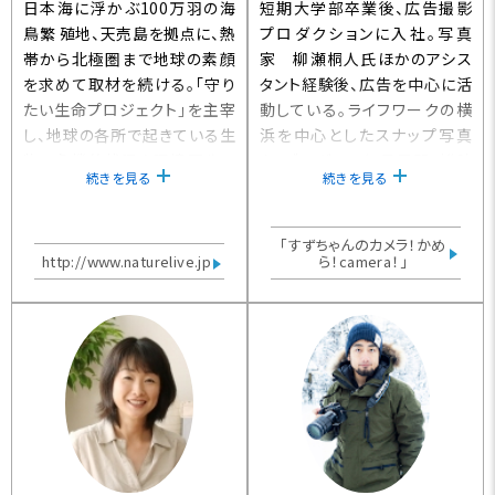
日本海に浮かぶ100万羽の海
短期大学部卒業後、広告撮影
鳥繁 殖地、天売島を拠点に、熱
プロダクションに入社。写真
帯から北極圏まで地球の素顔
家 柳瀬桐人氏ほかのアシス
を求めて取材を続ける。「守り
タント経験後、広告を中心に活
たい生命プロジェクト」を主宰
動している。ライフワークの横
し、地球の各所で起きている生
浜を中心としたスナップ写真
物の危機的状況や環境悪化に
を、ブログにて毎日展開。雑誌
続きを見る
続きを見る
ついて伝える活動に力を注ぐ。
への作品提供やフォトコンテス
「漁師とヒグマ」（福音館書店）、
トの講評業務などもおこなって
「知床のアザラシ」（小学館）な
いる。2010年 共著本「ともかく
「すずちゃんのカメラ！かめ
ど著書多数。
http://www.naturelive.jp
もっとカッコイイ写真が撮りた
ら！camera！」
い」（MDN）を出版。