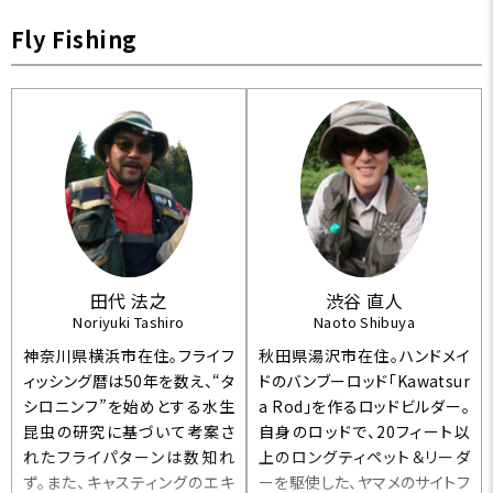
Fly Fishing
田代 法之
渋谷 直人
Noriyuki Tashiro
Naoto Shibuya
神奈川県横浜市在住。フライフ
秋田県湯沢市在住。ハンドメイ
ィッシング暦は50年を数え、“タ
ドのバンブーロッド「Kawatsur
シロニンフ”を始めとする水生
a Rod」を作るロッドビルダー。
昆虫の研究に基づいて考案さ
自身のロッドで、20フィート以
れたフライパターンは数知れ
上のロングティペット＆リーダ
ず。また、キャスティングのエキ
ーを駆使した、ヤマメのサイトフ